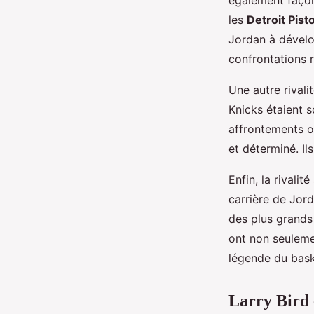
les
Detroit Pist
Jordan à dévelo
confrontations r
Une autre rivali
Knicks étaient s
affrontements o
et déterminé. I
Enfin, la rivalit
carrière de Jord
des plus grands
ont non seuleme
légende du bask
Larry Bird e