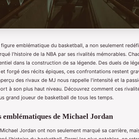
figure emblématique du basketball, a non seulement redéfini
qué l'histoire de la NBA par ses rivalités mémorables. Cha
entiel dans la construction de sa légende. Des duels de lég
 et forgé des récits épiques, ces confrontations restent gr
erçu des rivaux de MJ nous rappelle l'intensité et la passi
sport à son plus haut niveau. Découvrez comment ces rivali
lus grand joueur de basketball de tous les temps.
és emblématiques de Michael Jordan
Michael Jordan ont non seulement marqué sa carrière, mais
é l'histoire du basketball. Parmi les plus notables, on ret