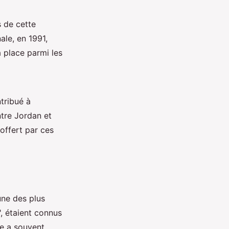
s de cette
nale, en 1991,
a place parmi les
tribué à
ntre Jordan et
offert par ces
une des plus
, étaient connus
te a souvent