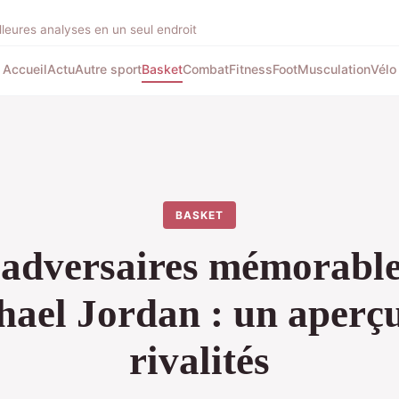
illeures analyses en un seul endroit
Accueil
Actu
Autre sport
Basket
Combat
Fitness
Foot
Musculation
Vélo
BASKET
 adversaires mémorable
ael Jordan : un aperç
rivalités