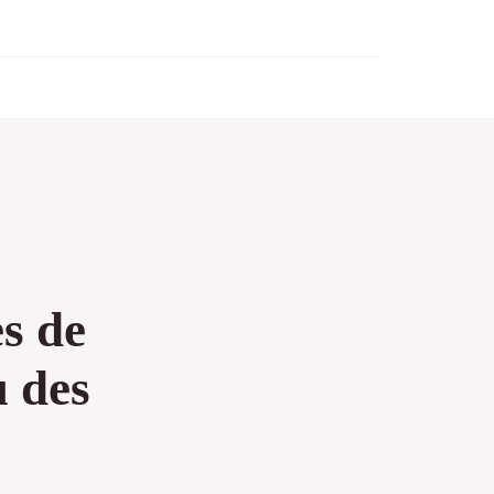
s de
u des