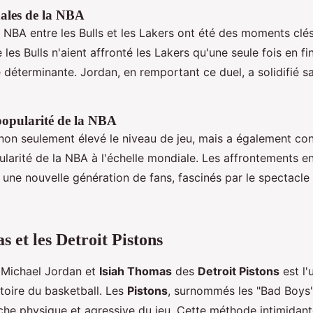
nales de la NBA
a NBA entre les Bulls et les Lakers ont été des moments clé
e les Bulls n'aient affronté les Lakers qu'une seule fois en fi
é déterminante. Jordan, en remportant ce duel, a solidifié s
popularité de la NBA
non seulement élevé le niveau de jeu, mais a également con
ularité de la NBA à l'échelle mondiale. Les affrontements e
 une nouvelle génération de fans, fascinés par le spectacle 
 et les Detroit Pistons
e Michael Jordan et
Isiah Thomas
des
Detroit Pistons
est l'
stoire du basketball. Les
Pistons
, surnommés les "Bad Boys"
che physique et agressive du jeu. Cette méthode intimidan