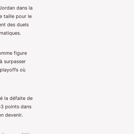
Jordan dans la
e taille pour le
ent des duels
ématiques.
comme figure
 à surpasser
 playoffs où
 la défaite de
63 points dans
en devenir.