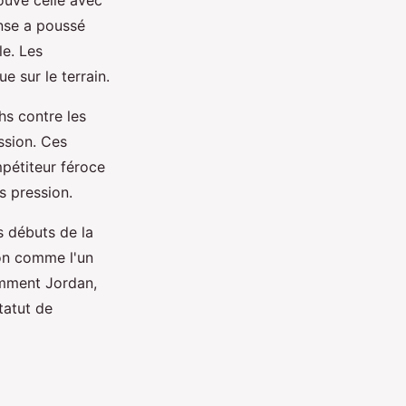
ense a poussé
le. Les
e sur le terrain.
hs contre les
ssion. Ces
pétiteur féroce
s pression.
s débuts de la
ion comme l'un
amment Jordan,
tatut de