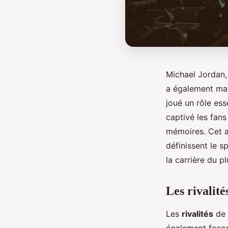
Michael Jordan, 
a également mar
joué un rôle ess
captivé les fans
mémoires. Cet ap
définissent le 
la carrière du p
Les rivalit
Les
rivalités
de 
également façonn