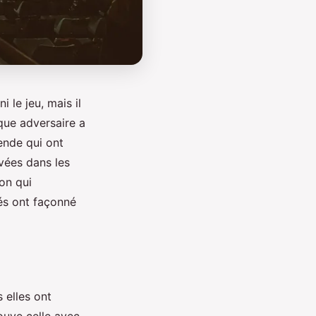
 le jeu, mais il
que adversaire a
ende qui ont
avées dans les
on qui
tés ont façonné
 elles ont
rouve celle avec