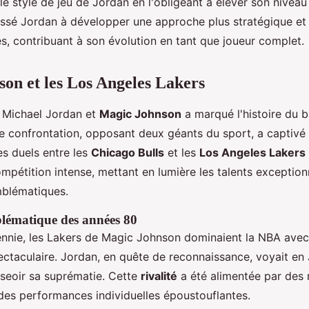
 le style de jeu de Jordan en l'obligeant à élever son nivea
oussé Jordan à développer une approche plus stratégique et
, contribuant à son évolution en tant que joueur complet.
on et les Los Angeles Lakers
 Michael Jordan et
Magic Johnson
a marqué l'histoire du b
e confrontation, opposant deux géants du sport, a captivé 
es duels entre les
Chicago Bulls
et les
Los Angeles Lakers
mpétition intense, mettant en lumière les talents exception
mblématiques.
blématique des années 80
nnie, les Lakers de Magic Johnson dominaient la NBA avec 
ectaculaire. Jordan, en quête de reconnaissance, voyait en
sseoir sa suprématie. Cette
rivalité
a été alimentée par des 
es performances individuelles époustouflantes.