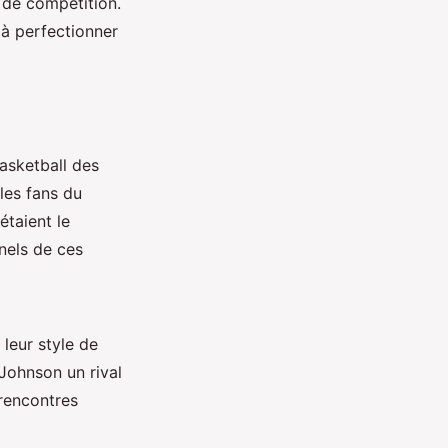
u de compétition.
 à perfectionner
asketball des
les fans du
étaient le
nels de ces
leur style de
 Johnson un rival
rencontres