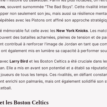
ons
, souvent surnommée "The Bad Boys". Cette rivalité int
pper non seulement son jeu, mais aussi sa résilience menta
épétées avec les Pistons ont affiné son approche stratégiqu
té mémorable fut celle avec les
New York Knicks
. Les matc
ouvent des batailles acharnées, pleines de tension et de pa
nt contribué à renforcer l'image de Jordan en tant que com
ls ont également mis en lumière sa capacité à performer sou
é avec
Larry Bird
et les Boston Celtics a été cruciale dans le
an. Elle a mis en avant son potentiel et a établi sa réputat
 joueurs de tous les temps. Ces rivalités, en défiant const
nt enrichi son palmarès, mais ont également solidifié son s
etball.
t les Boston Celtics