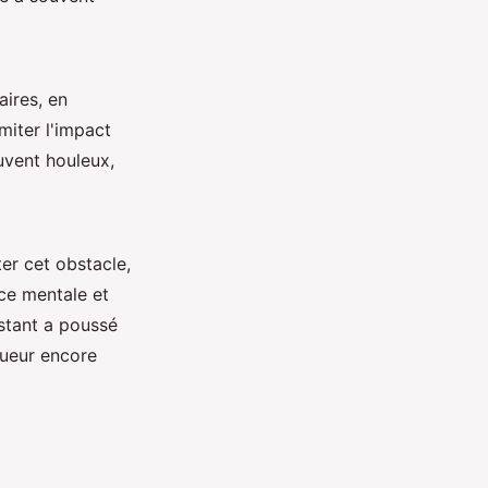
aires, en
miter l'impact
uvent houleux,
er cet obstacle,
nce mentale et
nstant a poussé
oueur encore