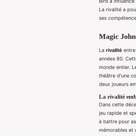
Bird a influencé
La rivalité a p
ses compétences
Magic Johns
La
rivalité
entre
années 80. Cett
monde entier. L
théâtre d'une co
deux joueurs e
La rivalité em
Dans cette déce
jeu rapide et sp
à battre pour a
mémorables et d