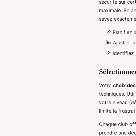
sécurité sur ce
maximale. En an
savez exactemen
📏 Planifiez 
🌬️ Ajustez l
🔭 Identifiez
Sélectionne
Votre
choix des
techniques. Util
votre niveau (d
limite la frustr
Chaque club off
prendre une déci