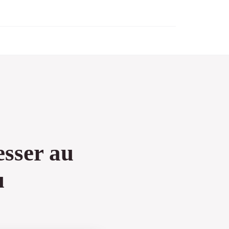
esser au
u