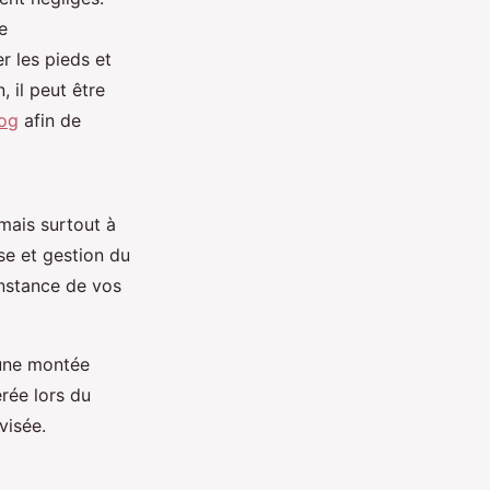
e
r les pieds et
, il peut être
log
afin de
mais surtout à
se et gestion du
constance de vos
d’une montée
érée lors du
visée.