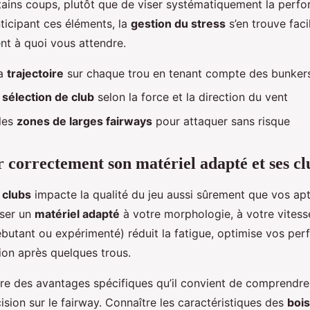
rtains coups, plutôt que de viser systématiquement la perf
ticipant ces éléments, la
gestion du stress
s’en trouve faci
t à quoi vous attendre.
la
trajectoire
sur chaque trou en tenant compte des bunkers
a
sélection de club
selon la force et la direction du vent
 les
zones de larges fairways
pour attaquer sans risque
r correctement son matériel adapté et ses cl
 clubs
impacte la qualité du jeu aussi sûrement que vos ap
iser un
matériel adapté
à votre morphologie, à votre vitess
ébutant ou expérimenté) réduit la fatigue, optimise vos pe
ation après quelques trous.
re des avantages spécifiques qu’il convient de comprendre
sion sur le fairway. Connaître les caractéristiques des
bois