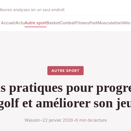
illeures analyses en un seul endroit
Accueil
Actu
Autre sport
Basket
Combat
Fitness
Foot
Musculation
Vélo
AUTRE SPORT
s pratiques pour progr
golf et améliorer son je
Wassim
•
22 janvier 2026
•
6 min de lecture