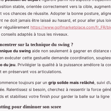
sition stable, orientée correctement vers la cible, augment
t vos chances de réussite. Adopter la bonne posture, aligne
 ne doit jamais être laissé au hasard, et pour aller plus loin
ter régulièrement
https://www.golfmarketplace.com/fr_FR/b
 conseils adaptés à tous les niveaux.
ncentrer sur la technique du swing ?
hnique du swing
aide non seulement à gagner en distance 
Bien exécuter cette gestuelle demande coordination, souples
o du jeu
. Privilégier la qualité à la puissance améliore la 
 en préservant vos articulations.
ommence toujours par un
grip solide mais relâché
, suivi 
lée. Ralentissez si besoin, cherchez à ressentir la force gén
s et stabilisez votre finish pour garder la balle sur la ligne 
utting pour diminuer son score