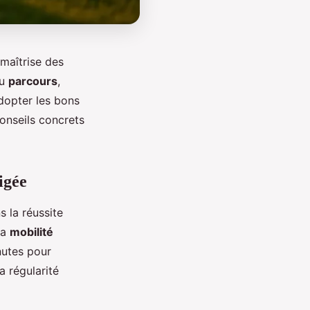
 maîtrise des
du
parcours
,
dopter les bons
conseils concrets
igée
 la réussite
la
mobilité
nutes pour
a régularité