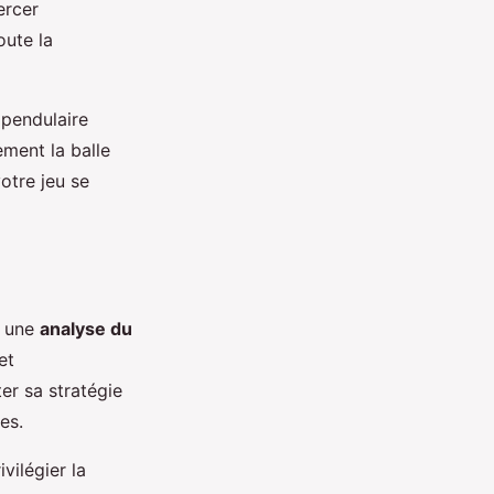
ercer
oute la
pendulaire
ement la balle
otre jeu se
r une
analyse du
et
er sa stratégie
es.
vilégier la