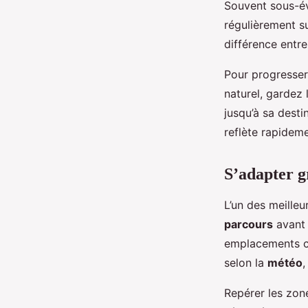
Souvent sous-év
régulièrement su
différence entre
Pour progresser,
naturel, gardez 
jusqu’à sa desti
reflète rapideme
S’adapter g
L’un des meilleu
parcours
avant 
emplacements cl
selon la
météo
,
Repérer les zon