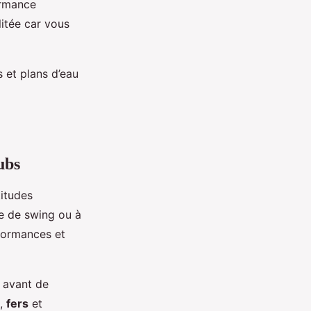
ormance
litée car vous
 et plans d’eau
ubs
titudes
e de swing ou à
rformances et
 avant de
,
fers
et