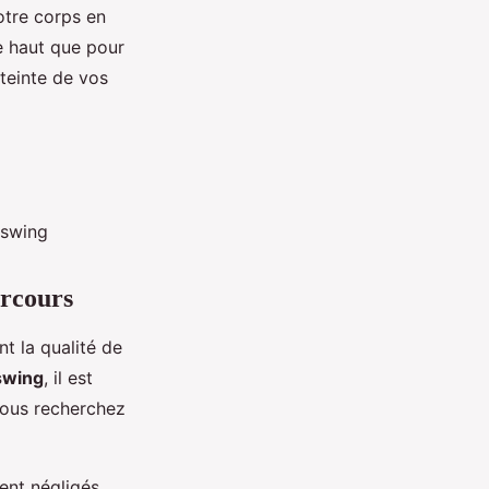
tre corps en
le haut que pour
atteinte de vos
 swing
arcours
t la qualité de
swing
, il est
vous recherchez
nt négligés.