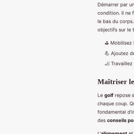
Démarrer par u
condition. Il ne
le bas du corps
objectifs sur le 
⛳ Mobilisez 
💪 Ajoutez 
🦶 Travaillez 
Maîtriser l
Le
golf
repose su
chaque coup. Qu
fondamental d’i
des
conseils p
L’
alignement
et