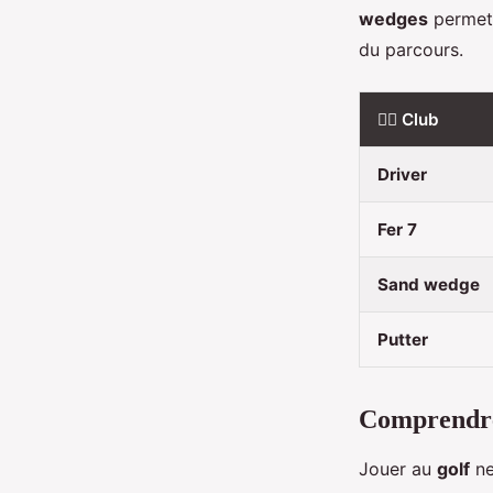
wedges
permet 
du parcours.
🏌️‍♂️ Club
Driver
Fer 7
Sand wedge
Putter
Comprendre l
Jouer au
golf
ne