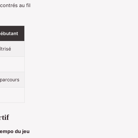
contrés au fil
ébutant
îtrisé
 parcours
tif
tempo du jeu