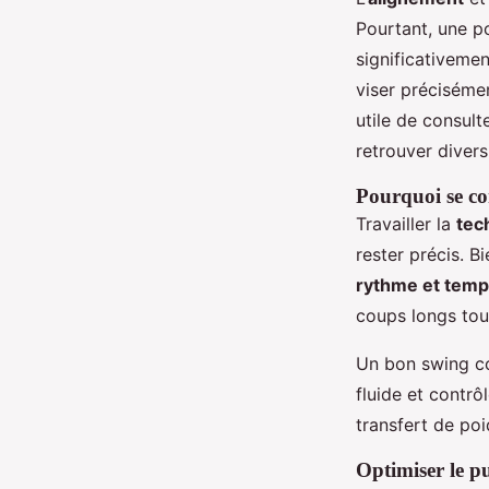
Pourtant, une po
significativemen
viser précisément
utile de consul
retrouver divers
Pourquoi se co
Travailler la
tec
rester précis. 
rythme et temp
coups longs tout
Un bon swing c
fluide et contrô
transfert de poid
Optimiser le p