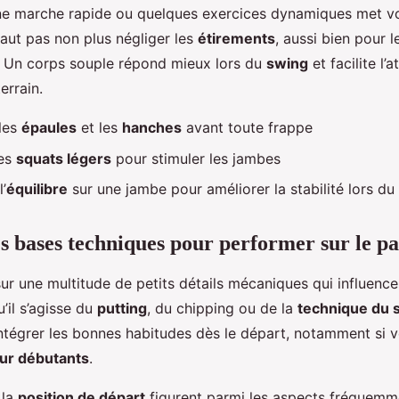
ne marche rapide ou quelques exercices dynamiques met vo
 faut pas non plus négliger les
étirements
, aussi bien pour 
. Un corps souple répond mieux lors du
swing
et facilite l’
terrain.
les
épaules
et les
hanches
avant toute frappe
des
squats légers
pour stimuler les jambes
l’
équilibre
sur une jambe pour améliorer la stabilité lors du
es bases techniques pour performer sur le p
r une multitude de petits détails mécaniques qui influencen
’il s’agisse du
putting
, du chipping ou de la
technique du 
ntégrer les bonnes habitudes dès le départ, notamment si 
our débutants
.
 la
position de départ
figurent parmi les aspects fréquemme