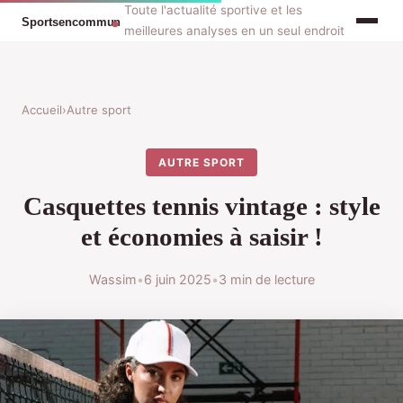
Toute l'actualité sportive et les
meilleures analyses en un seul endroit
Accueil
›
Autre sport
AUTRE SPORT
Casquettes tennis vintage : style
et économies à saisir !
Wassim
•
6 juin 2025
•
3 min de lecture